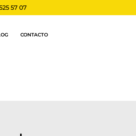
525 57 07
LOG
CONTACTO