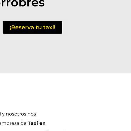
errobres
¡Reserva tu taxi!
i
y nosotros nos
 empresa de
Taxi en