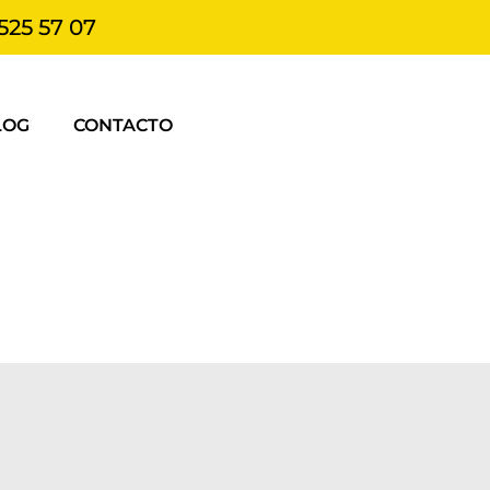
525 57 07
LOG
CONTACTO