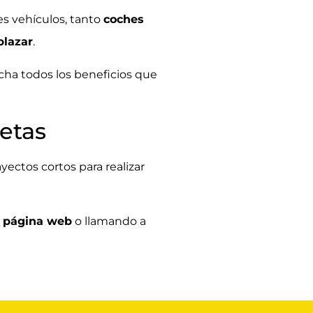
es vehículos, tanto
coches
plazar
.
cha todos los
beneficios
que
netas
yectos cortos para realizar
a
página web
o llamando a