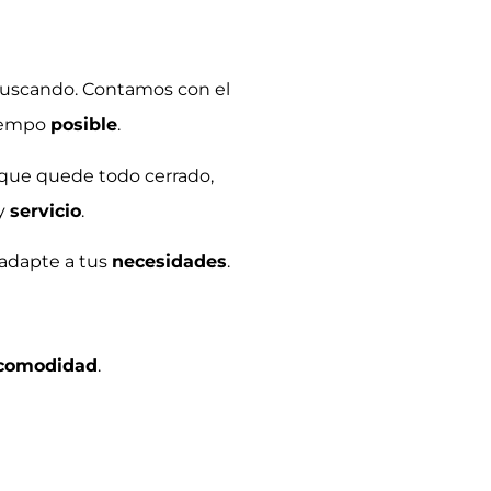
buscando. Contamos con el
tiempo
posible
.
y que quede todo cerrado,
y
servicio
.
 adapte a tus
necesidades
.
comodidad
.