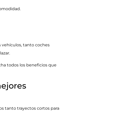
 comodidad.
s vehículos, tanto coches
azar.
cha todos los
beneficios
que
mejores
s tanto trayectos cortos para