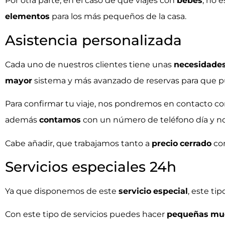
Por otra parte, en el caso de que viajes con
bebés
, no 
elementos
para los más pequeños de la casa.
Asistencia personalizada
Cada uno de nuestros clientes tiene unas
necesidade
mayor
sistema y más avanzado de reservas para que 
Para confirmar tu viaje, nos pondremos en contacto co
además
contamos
con un número de teléfono día y n
Cabe añadir, que trabajamos tanto a
precio
cerrado
co
Servicios especiales 24h
Ya que disponemos de este
servicio
especial
, este ti
Con este tipo de servicios puedes hacer
pequeñas
mu