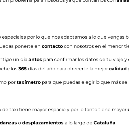
es un problema para nosotros ya que contamos con
silla
s
especiales por lo que nos adaptamos a lo que vengas 
puedas ponerte en
contacto
con nosotros en el menor 
ntigo un día
antes
para confirmar los datos de tu viaje 
oche los
365
días del año para ofrecerte la mejor
calidad
mo por
taxímetro
para que puedas elegir lo que más se
po de taxi tiene mayor espacio y por lo tanto tiene mayor
danzas
o
desplazamientos
a lo largo de
Cataluña
.