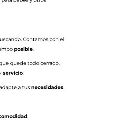
s
para bebés y otros
buscando. Contamos con el
tiempo
posible
.
y que quede todo cerrado,
y
servicio
.
 adapte a tus
necesidades
.
comodidad
.