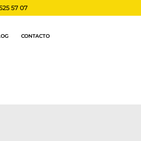
525 57 07
LOG
CONTACTO